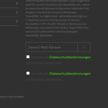
neue Produkte informiert werden? Dann trage dich
jetzt für unseren kostenlosen Newsletter ein, indem
du deine Email-Adresse in das unten stehende Feld
eingibst. Um dich für unseren WhatsApp-
Newsletter zu registrieren, gehe bitte wie folgt vor:
1. Speicher unsere Mobilnummer in deinen
Kontakten (+49 176 68778626) 2. Sende uns via
WhatsApp eine Nachricht mit dem Text: START Du
kannst dich jederzeit für den Empfang der
Newsletter abmelden.
Ich habe die
Datenschutzbestimmungen
zur Kenntnis genommen.
Ich habe die
Datenschutzbestimmungen
zur Kenntnis genommen.
anders beschrieben