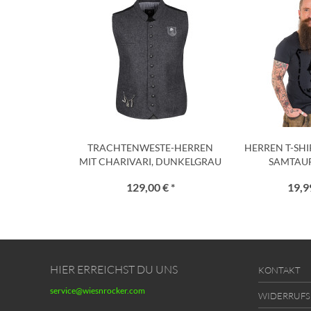
TRACHTENWESTE-HERREN
HERREN T-SH
MIT CHARIVARI, DUNKELGRAU
SAMTAU
129,00 € *
19,99
HIER ERREICHST DU UNS
KONTAKT
service@wiesnrocker.com
WIDERRUFS