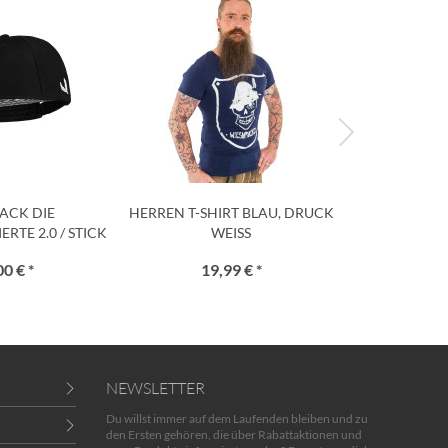
ACK DIE
HERREN T-SHIRT BLAU, DRUCK
FRAUEN T-S
TE 2.0 / STICK
WEISS
SAMT
ISS
00 € *
19,99 € *
19
NEWSLETTER
Du willst immer auf dem Laufenden bleiben und zu
den Ersten gehören, die über Rabattaktionen und