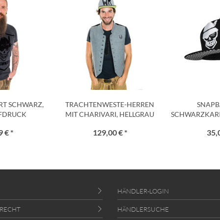
IRT SCHWARZ,
TRACHTENWESTE-HERREN
SNAPB
FDRUCK
MIT CHARIVARI, HELLGRAU
SCHWARZKARIER
WE
 € *
129,00 € *
35,
HÄNDLER-LOGIN
RECHT
HÄNDLERSUCHE